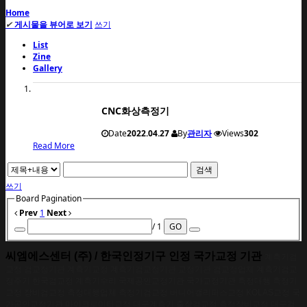
Home
✔
게시물을 뷰어로 보기
쓰기
List
Zine
Gallery
CNC화상측정기
Date
2022.04.27
By
관리자
Views
302
Read More
검색
쓰기
Board Pagination
Prev
1
Next
/ 1
GO
씨엠에스센터 (주) / 한국인정기구 인정 국가교정 기관
계측기검
교정 검교정기관 계측기교정 계측기검교정기관 교정기관 검교정업체 계측기검교
정주기 한국검교정 계측기수리 국제공인교정기관 국가교정기관 측정대행 측정기
교정 장비검교정 측정대행업체 측정기검교정 버니어캘리퍼스교정 KOLAS교정 국
가공인교정기관 마이크로미터교정 대구계측기 출장검교정 측정장비교정 대구검